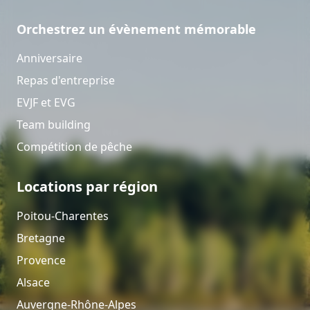
Orchestrez un évènement mémorable
Anniversaire
Repas d'entreprise
EVJF et EVG
Team building
Compétition de pêche
Locations par région
Poitou-Charentes
Bretagne
Provence
Alsace
Auvergne-Rhône-Alpes