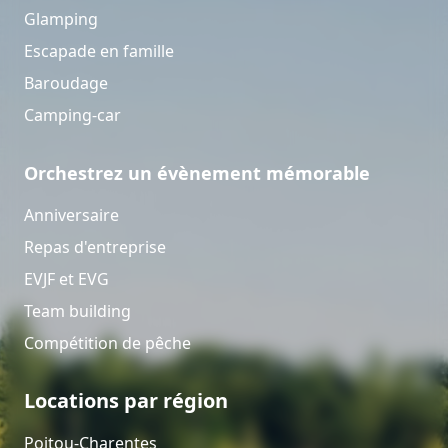
Glamping
Escapade en famille
Baroudage
Camping-car
Orchestrez un évènement mémorable
Anniversaire
Repas d'entreprise
EVJF et EVG
Team building
Compétition de pêche
Locations par région
Poitou-Charentes