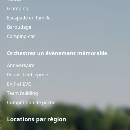
Glamping
Escapade en famille
Baroudage
Camping-car
Orchestrez un évènement mémorable
Anniversaire
Repas d'entreprise
EVJF et EVG
Team building
Compétition de pêche
Locations par région