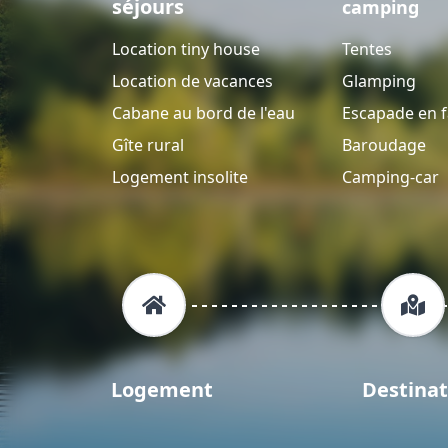
séjours
camping
Location tiny house
Tentes
Location de vacances
Glamping
Cabane au bord de l'eau
Escapade en f
Gîte rural
Baroudage
Logement insolite
Camping-car
Logement
Destinat