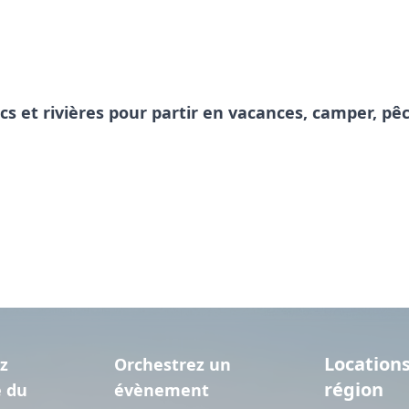
acs et rivières pour partir en vacances, camper, 
Locations
z
Orchestrez un
région
e du
évènement