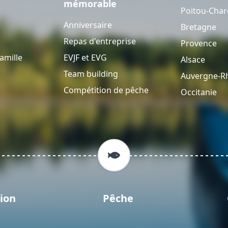
mémorable
Poitou-Char
Anniversaire
Bretagne
Repas d'entreprise
Provence
amille
EVJF et EVG
Alsace
Team building
Auvergne-R
Compétition de pêche
Occitanie
ion
Pêche