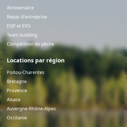
Anniversaire
Repas d'entreprise
EVJF et EVG
Team building
Compétition de pêche
Locations par région
Poitou-Charentes
Bretagne
Provence
Alsace
Auvergne-Rhône-Alpes
Occitanie