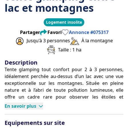
lac et montagnes
Logement insolite
Partager
Favori
Annonce
#
075317
Jusqu'à 3 personnes
À la montagne
Taille : 1 ha
Description
Tente glamping tout confort pour 2 à 3 personnes, 
idéalement perchée au-dessus d’un lac avec une vue 
exceptionnelle sur les montagnes. Située en pleine 
nature et à l’abri de toute pollution lumineuse, elle 
offre un cadre rare pour observer les étoiles et 
profiter d’un séjour ressourçant.
En savoir plus
Important : Le Lac est ouvert à la pêche du 1er mars 
Equipements sur site
au 31 mai, et le reste de l’année à la baignade, avec 