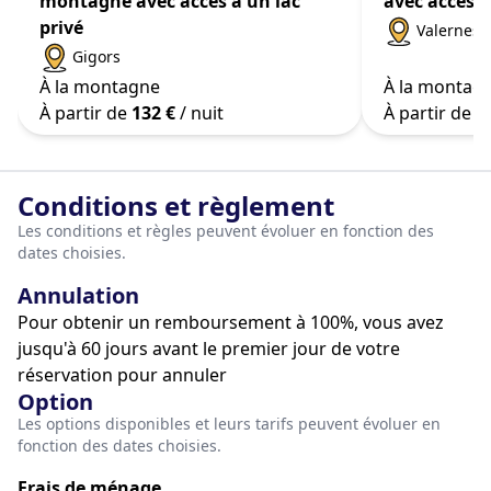
montagne avec accès à un lac
avec accès à
privé
Valernes
Gigors
À la montagne
À la montag
À partir de
132 €
/ nuit
À partir de
2
Conditions et règlement
Les conditions et règles peuvent évoluer en fonction des
dates choisies.
Annulation
Pour obtenir un remboursement à 100%, vous avez
jusqu'à 60 jours avant le premier jour de votre
réservation pour annuler
Option
Les options disponibles et leurs tarifs peuvent évoluer en
fonction des dates choisies.
Frais de ménage