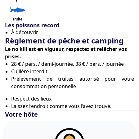
montagnes et ciel étoilé.
(Le lac est privé et nous appartient, mais il n’est pas 
Truite
privatisé uniquement pour vous. D’autres personnes 
Les poissons record
peuvent être présentes en journée pour y pratiquer 
À découvrir
une pêche familiale.)
Règlement de pêche et camping
Le no kill est en vigueur, respectez et relâcher vos
Une buanderie est également disponible à coté du 
prises.
logement avec machine à laver, sèche linge et étendoir.
28 € / pers. / demi-journée, 38 € / pers. / journée
Cuillère interdit
28 € / pers. / demi-journée, 38 € / pers. / journée
Prélèvement de truites autorisé pour votre
consommation personnelle
Respect des lieux
Laissez l’endroit comme vous l’avez trouvé.
Votre hôte