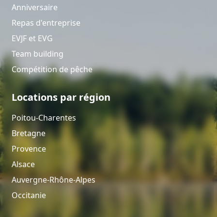
Anniversaire
Repas d'entreprise
EVJF et EVG
Team building
Compétition de pêche
Locations par région
Poitou-Charentes
Bretagne
Provence
Alsace
Auvergne-Rhône-Alpes
Occitanie