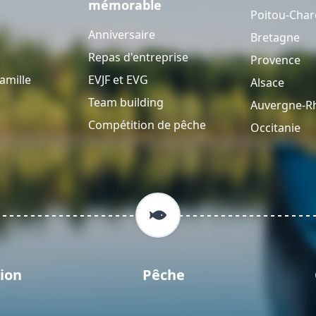
mémorable
Poitou-Char
Anniversaire
Bretagne
Repas d'entreprise
Provence
amille
EVJF et EVG
Alsace
Team building
Auvergne-R
Compétition de pêche
Occitanie
ion
Pêche