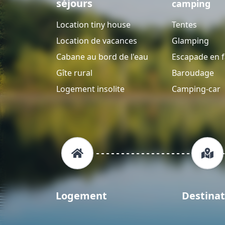
séjours
camping
Location tiny house
Tentes
Location de vacances
Glamping
Cabane au bord de l'eau
Escapade en f
Gîte rural
Baroudage
Logement insolite
Camping-car
Logement
Destinat