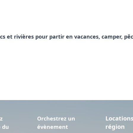
acs et rivières pour partir en vacances, camper, 
Locations
z
Orchestrez un
région
e du
évènement