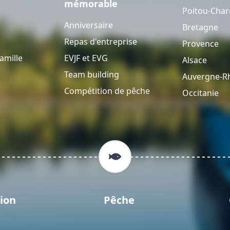
mémorable
Poitou-Char
Anniversaire
Bretagne
Repas d'entreprise
Provence
amille
EVJF et EVG
Alsace
Team building
Auvergne-R
Compétition de pêche
Occitanie
ion
Pêche