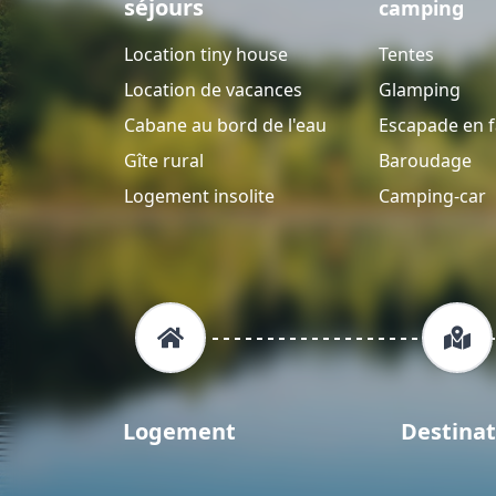
séjours
camping
Location tiny house
Tentes
Location de vacances
Glamping
Cabane au bord de l'eau
Escapade en f
Gîte rural
Baroudage
Logement insolite
Camping-car
Logement
Destinat