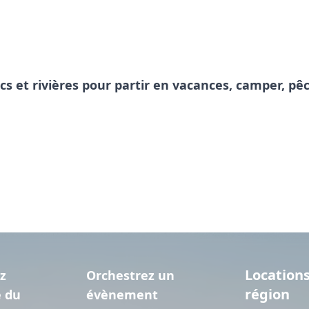
acs et rivières pour partir en vacances, camper, 
Locations
z
Orchestrez un
région
e du
évènement