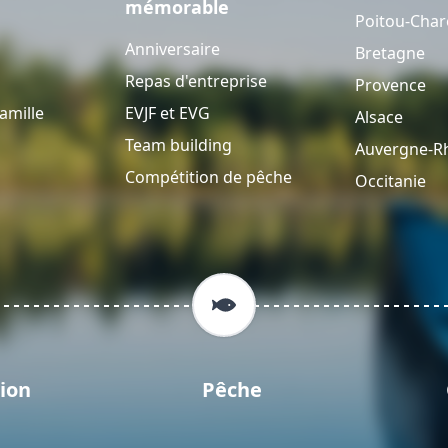
mémorable
Poitou-Char
Anniversaire
Bretagne
Repas d'entreprise
Provence
amille
EVJF et EVG
Alsace
Team building
Auvergne-R
Compétition de pêche
Occitanie
ion
Pêche