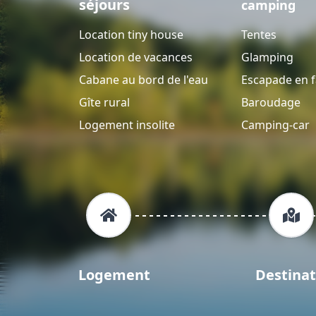
séjours
camping
Location tiny house
Tentes
Location de vacances
Glamping
Cabane au bord de l'eau
Escapade en f
Gîte rural
Baroudage
Logement insolite
Camping-car
Logement
Destinat