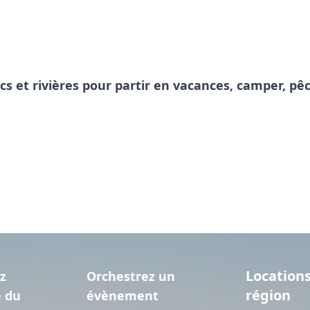
acs et rivières pour partir en vacances, camper, 
Locations
z
Orchestrez un
région
e du
évènement