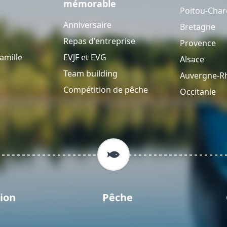
mémorable
Poitou-Char
Anniversaire
Bretagne
Repas d'entreprise
Provence
amille
EVJF et EVG
Alsace
Team building
Auvergne-R
Compétition de pêche
Occitanie
ion
Pêche