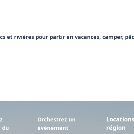
acs et rivières pour partir en vacances, camper, 
Locations
z
Orchestrez un
région
e du
évènement