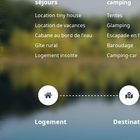
séjours
camping
Location tiny house
Tentes
Location de vacances
Glamping
Cabane au bord de l'eau
Escapade en f
Gîte rural
Baroudage
Logement insolite
Camping-car
Logement
Destinat