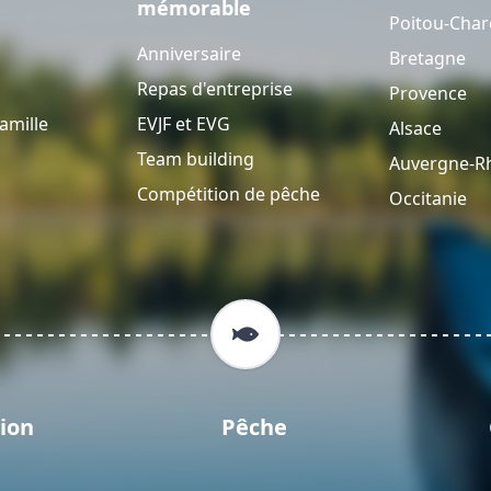
mémorable
Poitou-Char
Anniversaire
Bretagne
Repas d'entreprise
Provence
amille
EVJF et EVG
Alsace
Team building
Auvergne-R
Compétition de pêche
Occitanie
ion
Pêche