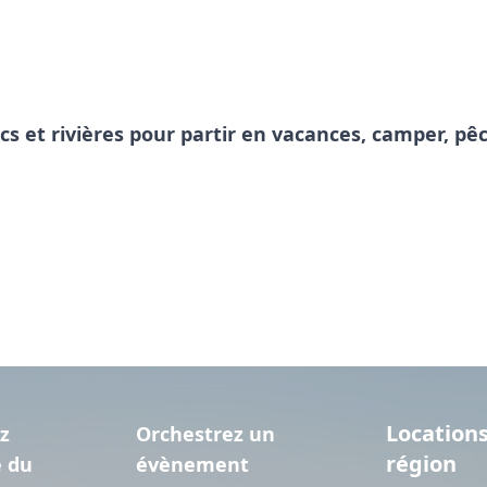
acs et rivières pour partir en vacances, camper, 
Locations
z
Orchestrez un
région
e du
évènement