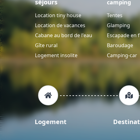
séjours
camping
Location tiny house
Tentes
Location de vacances
Glamping
Cabane au bord de l'eau
Escapade en f
Gîte rural
Baroudage
Logement insolite
Camping-car
Logement
Destinat