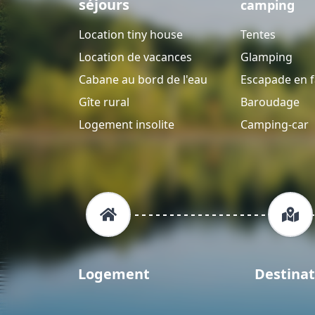
séjours
camping
Location tiny house
Tentes
Location de vacances
Glamping
Cabane au bord de l'eau
Escapade en f
Gîte rural
Baroudage
Logement insolite
Camping-car
Logement
Destinat