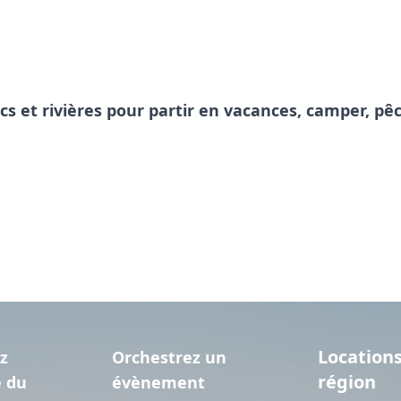
acs et rivières pour partir en vacances, camper, 
Locations
z
Orchestrez un
région
e du
évènement