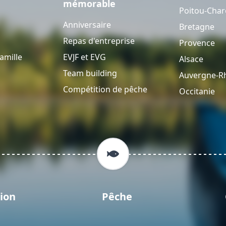
mémorable
Poitou-Char
Anniversaire
Bretagne
Repas d'entreprise
Provence
amille
EVJF et EVG
Alsace
Team building
Auvergne-R
Compétition de pêche
Occitanie
ion
Pêche