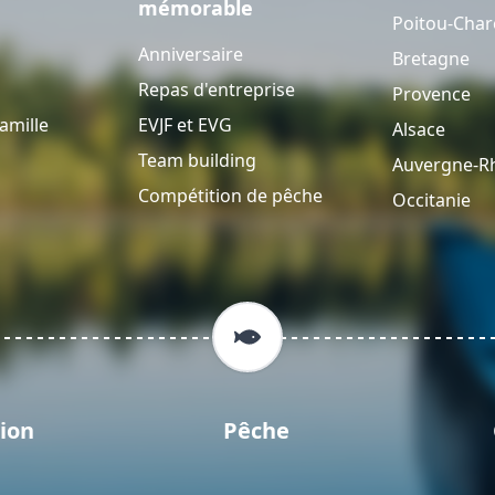
mémorable
Poitou-Char
Anniversaire
Bretagne
Repas d'entreprise
Provence
amille
EVJF et EVG
Alsace
Team building
Auvergne-R
Compétition de pêche
Occitanie
ion
Pêche