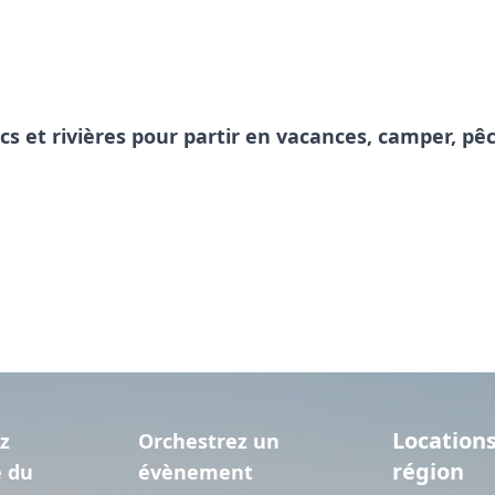
acs et rivières pour partir en vacances, camper, 
Locations
z
Orchestrez un
région
e du
évènement