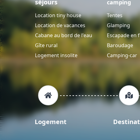
séjours
camping
Location tiny house
Tentes
Location de vacances
Glamping
Cabane au bord de l'eau
Escapade en f
Gîte rural
Baroudage
Logement insolite
Camping-car
Logement
Destinat