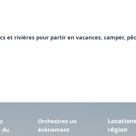
acs et rivières pour partir en vacances, camper, 
Locations
z
Orchestrez un
région
e du
évènement