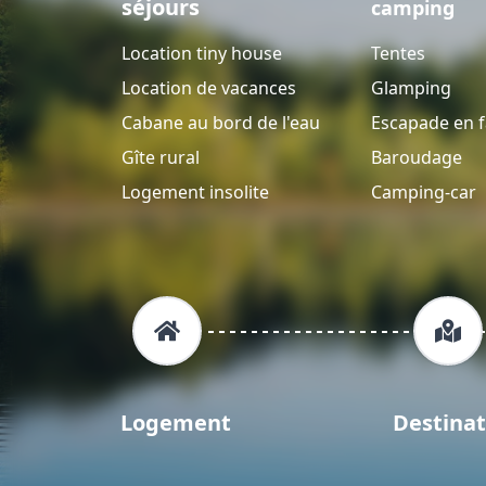
séjours
camping
Location tiny house
Tentes
Location de vacances
Glamping
Cabane au bord de l'eau
Escapade en f
Gîte rural
Baroudage
Logement insolite
Camping-car
Logement
Destinat