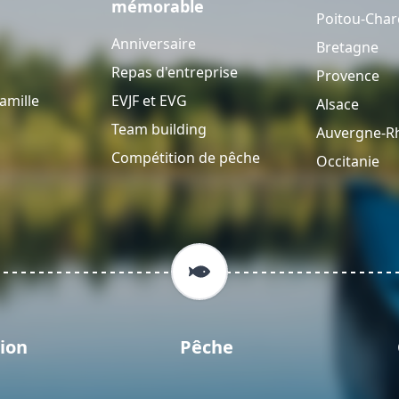
mémorable
Poitou-Char
Anniversaire
Bretagne
Repas d'entreprise
Provence
amille
EVJF et EVG
Alsace
Team building
Auvergne-R
Compétition de pêche
Occitanie
ion
Pêche