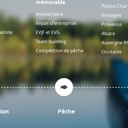
mémorable
Poitou-Char
Anniversaire
Bretagne
Repas d'entreprise
Provence
amille
EVJF et EVG
Alsace
Team building
Auvergne-R
Compétition de pêche
Occitanie
ion
Pêche