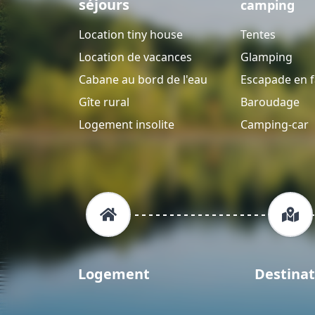
séjours
camping
Location tiny house
Tentes
Location de vacances
Glamping
Cabane au bord de l'eau
Escapade en f
Gîte rural
Baroudage
Logement insolite
Camping-car
Logement
Destinat