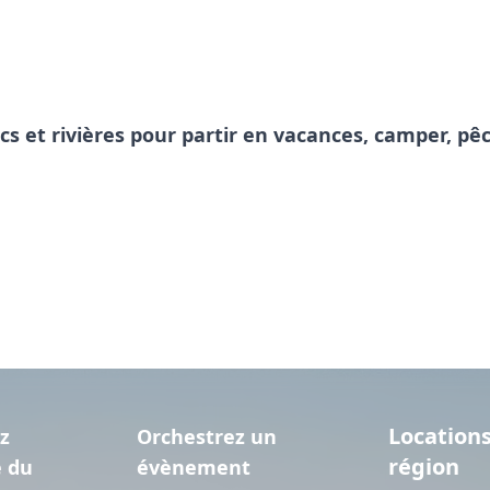
acs et rivières pour partir en vacances, camper, 
Locations
z
Orchestrez un
région
e du
évènement