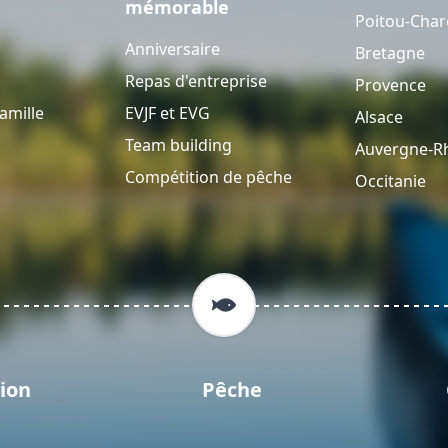
mémorable
Poitou-Char
Anniversaire
Bretagne
Repas d'entreprise
Provence
amille
EVJF et EVG
Alsace
Team building
Auvergne-R
Compétition de pêche
Occitanie
ion
Pêche