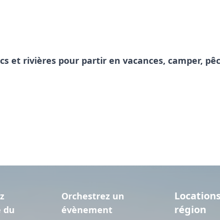
acs et rivières pour partir en vacances, camper, 
Locations
z
Orchestrez un
région
e du
évènement