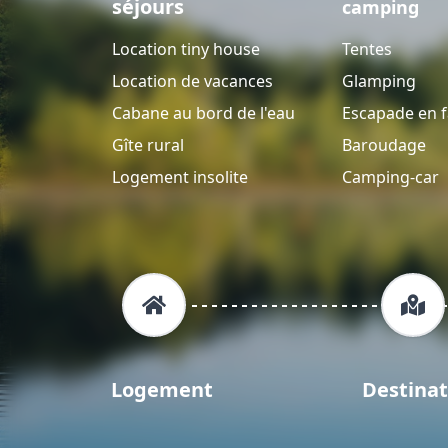
séjours
camping
Location tiny house
Tentes
Location de vacances
Glamping
Cabane au bord de l'eau
Escapade en f
Gîte rural
Baroudage
Logement insolite
Camping-car
Logement
Destinat