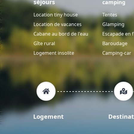
séjours
camping
Location tiny house
Tentes
Location de vacances
Glamping
Cabane au bord de l'eau
Escapade en f
Gîte rural
Baroudage
Logement insolite
Camping-car
Logement
Destinat