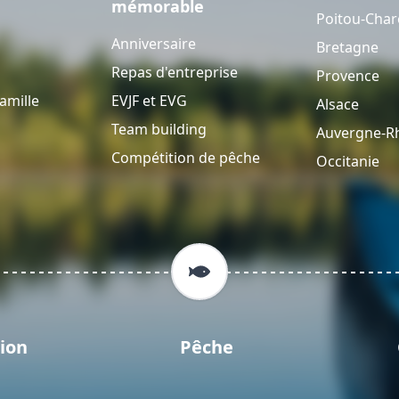
mémorable
Poitou-Char
Anniversaire
Bretagne
Repas d'entreprise
Provence
amille
EVJF et EVG
Alsace
Team building
Auvergne-R
Compétition de pêche
Occitanie
ion
Pêche