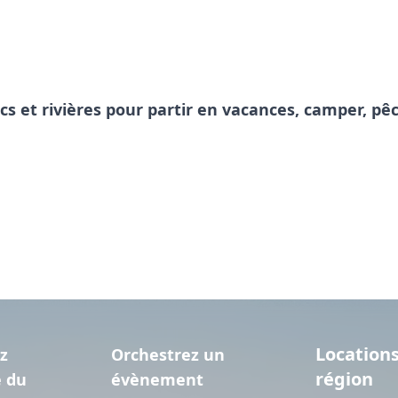
acs et rivières pour partir en vacances, camper, 
Locations
z
Orchestrez un
région
e du
évènement