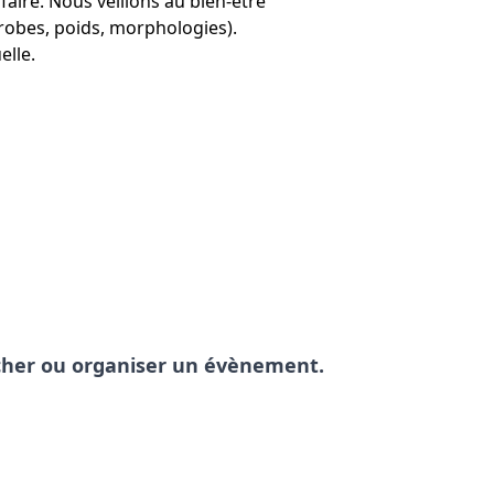
faire. Nous veillons au bien-être
(robes, poids, morphologies).
elle.
pêcher ou organiser un évènement.