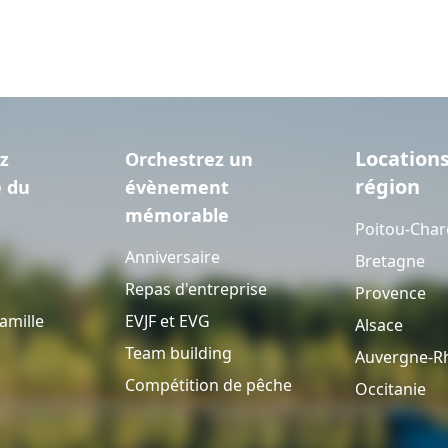
Locations
z
Orchestrez un
région
e du
évènement
mémorable
Poitou-Char
Anniversaire
Bretagne
Repas d'entreprise
Provence
amille
EVJF et EVG
Alsace
Team building
Auvergne-R
Compétition de pêche
Occitanie