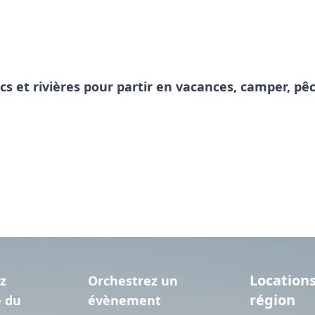
acs et rivières pour partir en vacances, camper, 
Locations
z
Orchestrez un
région
e du
évènement