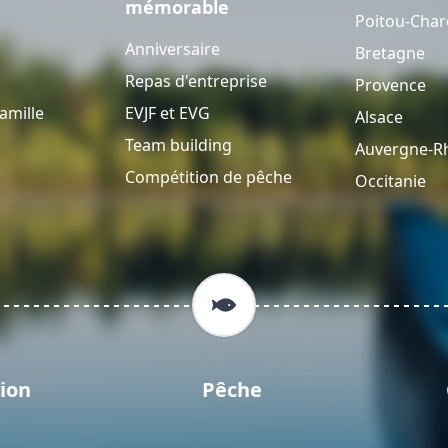
mémorable
Poitou-Char
Anniversaire
Bretagne
Repas d'entreprise
Provence
amille
EVJF et EVG
Alsace
Team building
Auvergne-R
Compétition de pêche
Occitanie
ion
Pêche