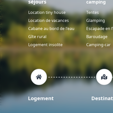
séjours
camping
Location tiny house
Tentes
Location de vacances
Glamping
Cabane au bord de l'eau
Escapade en f
Gîte rural
Baroudage
Logement insolite
Camping-car
Logement
Destinat