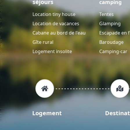
séjours
camping
Location tiny house
Tentes
Location de vacances
Glamping
Cabane au bord de l'eau
Escapade en f
Gîte rural
Baroudage
Logement insolite
Camping-car
Logement
Destinat