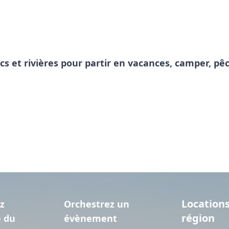
acs et rivières pour partir en vacances, camper, 
Locations
z
Orchestrez un
région
e du
évènement