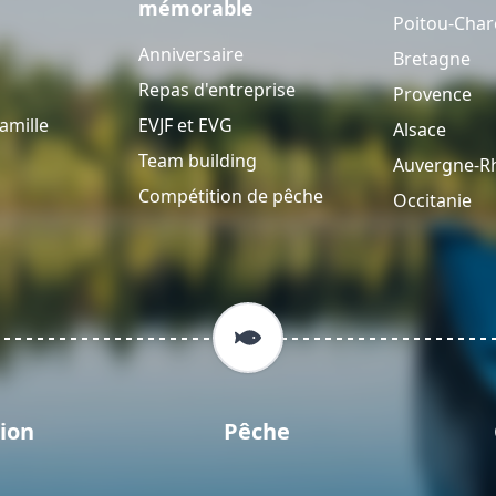
mémorable
Poitou-Char
Anniversaire
Bretagne
Repas d'entreprise
Provence
amille
EVJF et EVG
Alsace
Team building
Auvergne-R
Compétition de pêche
Occitanie
ion
Pêche