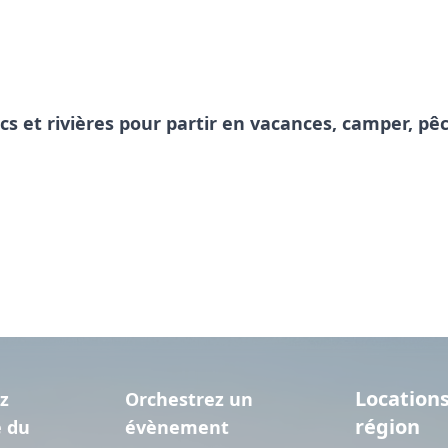
acs et rivières pour partir en vacances, camper, 
Locations
z
Orchestrez un
région
e du
évènement