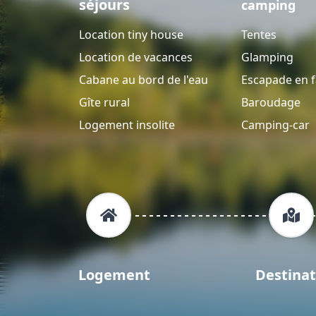
séjours
camping
Location tiny house
Tentes
Location de vacances
Glamping
Cabane au bord de l'eau
Escapade en f
Gîte rural
Baroudage
Logement insolite
Camping-car
Logement
Destinat