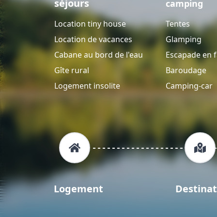
séjours
camping
Location tiny house
Tentes
Location de vacances
Glamping
Cabane au bord de l'eau
Escapade en f
Gîte rural
Baroudage
Logement insolite
Camping-car
Logement
Destinat