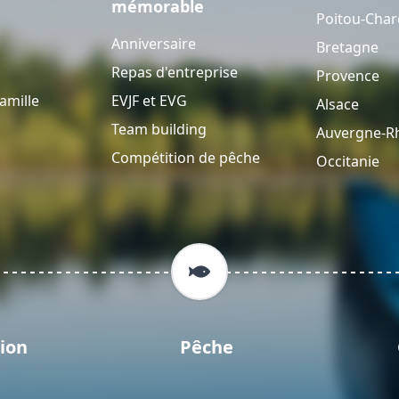
mémorable
Poitou-Char
Anniversaire
Bretagne
Repas d'entreprise
Provence
amille
EVJF et EVG
Alsace
Team building
Auvergne-R
Compétition de pêche
Occitanie
ion
Pêche