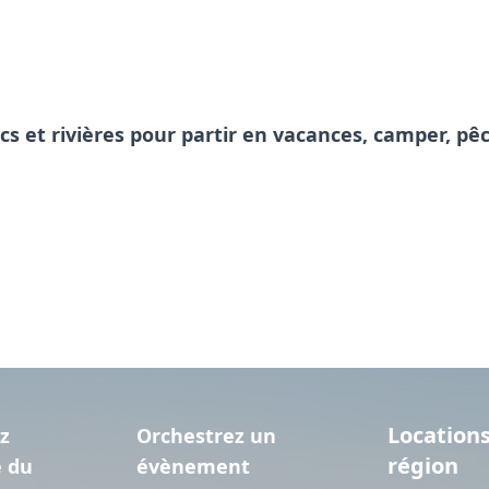
acs et rivières pour partir en vacances, camper, 
Locations
z
Orchestrez un
région
e du
évènement