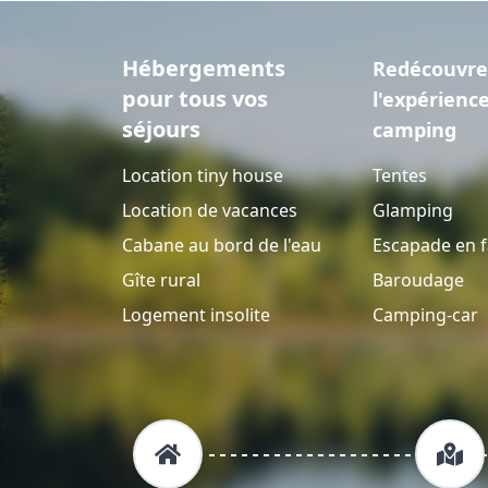
Hébergements
Redécouvre
pour tous vos
l'expérienc
séjours
camping
Location tiny house
Tentes
Location de vacances
Glamping
Cabane au bord de l'eau
Escapade en f
Gîte rural
Baroudage
Logement insolite
Camping-car