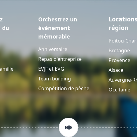
Locations
z
Orchestrez un
région
e du
évènement
mémorable
Poitou-Char
Anniversaire
Bretagne
Repas d'entreprise
Provence
amille
EVJF et EVG
Alsace
Team building
Auvergne-R
Compétition de pêche
Occitanie