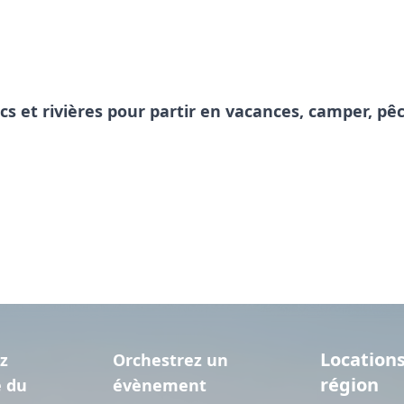
acs et rivières pour partir en vacances, camper, 
Locations
z
Orchestrez un
région
e du
évènement