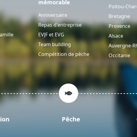
mémorable
Poitou-Char
Anniversaire
Bretagne
Repas d'entreprise
Provence
amille
EVJF et EVG
Alsace
Team building
Auvergne-R
Compétition de pêche
Occitanie
ion
Pêche