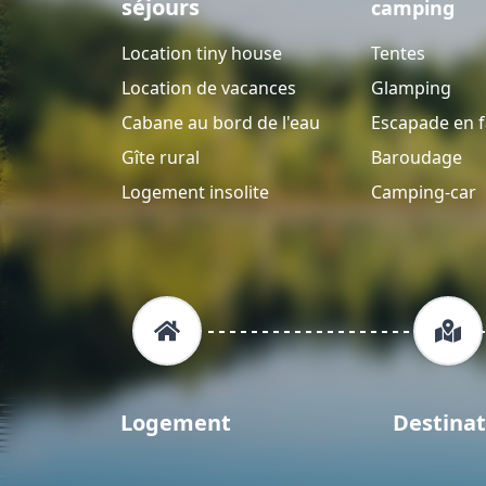
séjours
camping
Location tiny house
Tentes
Location de vacances
Glamping
Cabane au bord de l'eau
Escapade en f
Gîte rural
Baroudage
Logement insolite
Camping-car
Logement
Destinat