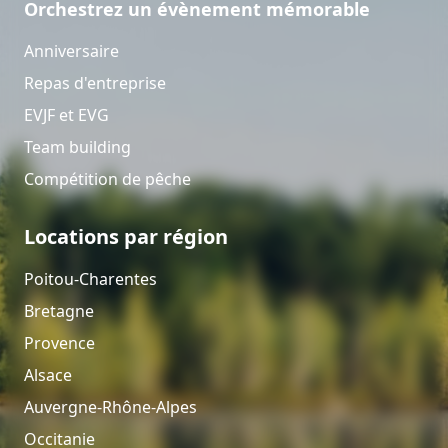
Orchestrez un évènement mémorable
Anniversaire
Repas d'entreprise
EVJF et EVG
Team building
Compétition de pêche
Locations par région
Poitou-Charentes
Bretagne
Provence
Alsace
Auvergne-Rhône-Alpes
Occitanie