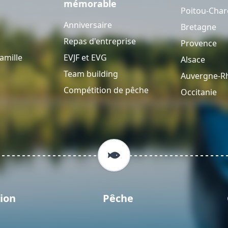
mémorable
Poitou-Char
Anniversaire
Bretagne
Repas d'entreprise
Provence
amille
EVJF et EVG
Alsace
Team building
Auvergne-R
Compétition de pêche
Occitanie
ion
Pêche