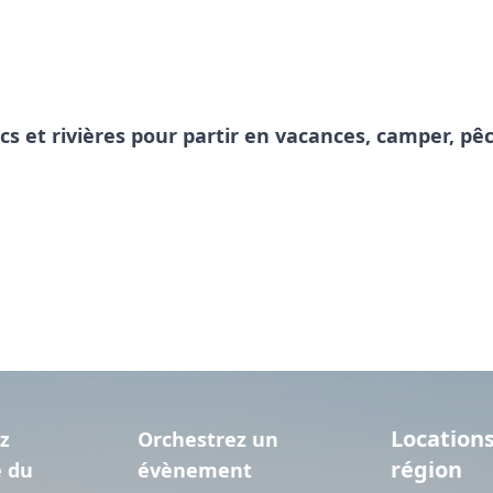
acs et rivières pour partir en vacances, camper, 
Locations
z
Orchestrez un
région
e du
évènement