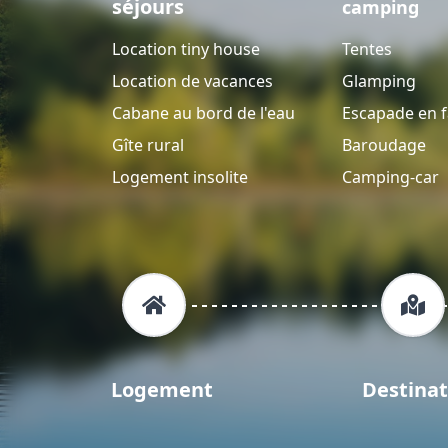
séjours
camping
Location tiny house
Tentes
Location de vacances
Glamping
Cabane au bord de l'eau
Escapade en f
Gîte rural
Baroudage
Logement insolite
Camping-car
Logement
Destinat