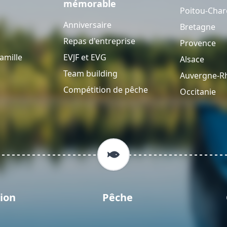
mémorable
Poitou-Char
Anniversaire
Bretagne
Repas d'entreprise
Provence
amille
EVJF et EVG
Alsace
Team building
Auvergne-R
Compétition de pêche
Occitanie
ion
Pêche