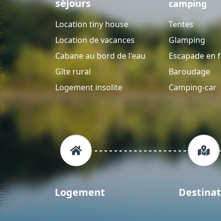
séjours
camping
Location tiny house
Tentes
Location de vacances
Glamping
Cabane au bord de l'eau
Escapade en f
Gîte rural
Baroudage
Logement insolite
Camping-car
Logement
Destinat