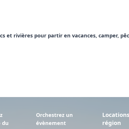
acs et rivières pour partir en vacances, camper, 
Locations
z
Orchestrez un
région
e du
évènement