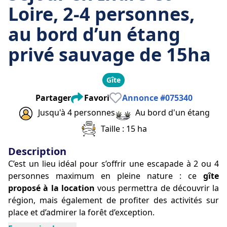
Loire, 2-4 personnes,
au bord d’un étang
privé sauvage de 15ha
Gîte
Partager
Favori
Annonce
#
075340
Jusqu'à 4 personnes
Au bord d'un étang
Taille : 15 ha
Description
C’est un lieu idéal pour s’offrir une escapade à 2 ou 4 
personnes maximum en pleine nature : ce 
gîte 
proposé à la location 
vous permettra de découvrir la 
région, mais également de profiter des activités sur 
place et d’admirer la forêt d’exception. 
Située à quelques minutes en vélo du cœur du 