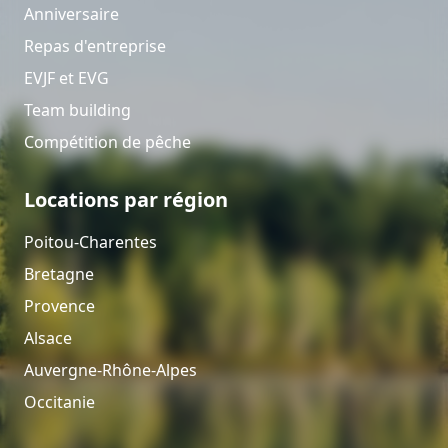
Anniversaire
Repas d'entreprise
EVJF et EVG
Team building
Compétition de pêche
Locations par région
Poitou-Charentes
Bretagne
Provence
Alsace
Auvergne-Rhône-Alpes
Occitanie