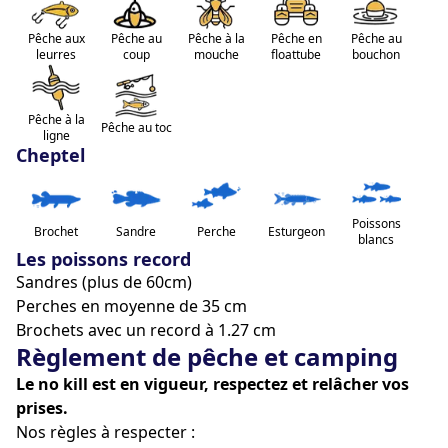
autorisées.
No-kill obligatoire : tous les poissons doivent être 
Pêche aux
Pêche au
Pêche à la
Pêche en
Pêche au
leurres
coup
mouche
floattube
bouchon
relâchés.
Équipement non-motorisé uniquement : Seuls les 
float-tubes sont permis. Les bateaux à moteur et 
Pêche à la
Pêche au toc
engins similaires sont strictement interdits.
ligne
Cheptel
Extérieur : jardin en lisière de forêt, environnement 
paisible propice au repos.
Poissons
Brochet
Sandre
Perche
Esturgeon
blancs
Accès à l’eau et pêche :
Les poissons record
Le domaine abrite 8 étangs privés, dont un seul, 
Sandres (plus de 60cm)
l’étang est accessible à la pêche (15 ha).
Perches en moyenne de 35 cm
Superficie : 15 hectares, 4 à 5 mètres de fond, fonds 
Brochets avec un record à 1.27 cm
variés avec souches (ancienne forêt).
Règlement de pêche et camping
Cheptel : sandres, perches, brochets (record : 127 
Le no kill est en vigueur, respectez et relâcher vos
cm).
prises.
Règlement : pêche no-kill obligatoire, pêche à la 
Nos règles à respecter :
carpe et de nuit interdite, float-tube autorisé, 