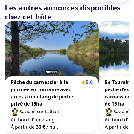
trousse de secours).
Les autres annonces disponibles
Plusieurs hébergements se trouve sur le territoire.
chez cet hôte
Un guide de pêche peut être réservé (2h30 pour 
50€/pers et par jour). Nous contactez
Pêche du carnassier à la
5.0
En Touraine 
journée en Touraine avec
pêche d’exc
accès à un étang de pêche
carnassiers 
privé de 15ha
de 15 ha
Savigné-sur-Lathan
Savigné-s
Au bord d'un étang
Au bord d'un
À partir de
36 €
/ nuit
À partir de
3