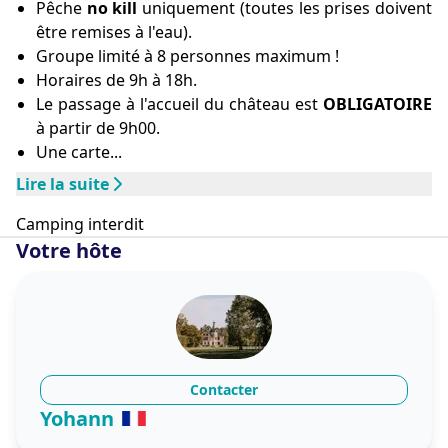
Pêche
no kill
uniquement (toutes les prises doivent
bateaux motorisés interdits.
être remises à l'eau).
Techniques autorisées : pêche des carnassiers et au 
Groupe limité à 8 personnes maximum !
bouchon.
Horaires de 9h à 18h.
Nous disposons par ailleurs de deux barques à la 
Le passage à l'accueil du château est
OBLIGATOIRE
location, au tarif de 20,00 € par barque et par jour.
à partir de 9h00.
Une carte...
Services inclus :
Lire la suite
ménage
linge de lit et de toilette
Camping interdit
produits d’hygiène (savon, gel douche)
Votre hôte
dépôt de bagages
parking gratuit (2 places)
séjours longue durée acceptés
Autres équipements :
Piscine extérieure commune (chauffée, ouverte de Juin 
Contacter
à octobre, de 10h à 20h), entrée privée, animaux 
Yohann
acceptés, sécurité assurée (détecteurs, extincteur, 