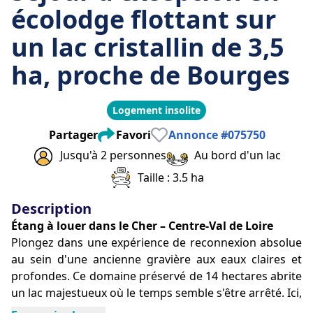
écolodge flottant sur
un lac cristallin de 3,5
ha, proche de Bourges
Logement insolite
Partager
Favori
Annonce
#
075750
Jusqu'à 2 personnes
Au bord d'un lac
Taille : 3.5 ha
Description
Étang à louer dans le Cher – Centre-Val de Loire
Plongez dans une expérience de reconnexion absolue 
au sein d'une ancienne gravière aux eaux claires et 
profondes. Ce domaine préservé de 14 hectares abrite 
un lac majestueux où le temps semble s'être arrêté. Ici, 
le luxe réside dans l'intimité totale : deux écolodges 