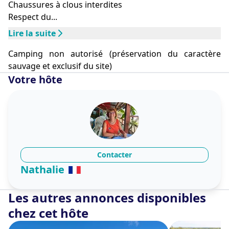
Chaussures à clous interdites
technologiques innovantes (barge de phytoépuration, 
Respect du...
autonomie solaire) pour offrir un séjour où le confort 
Lire la suite
ne se fait jamais au détriment de la nature. Son 
souhait est de partager la poésie de ce lac avec des 
Camping non autorisé (préservation du caractère
voyageurs en quête d'authenticité et de calme.
sauvage et exclusif du site)
Votre hôte
Contacter
Nathalie
Les autres annonces disponibles
chez cet hôte