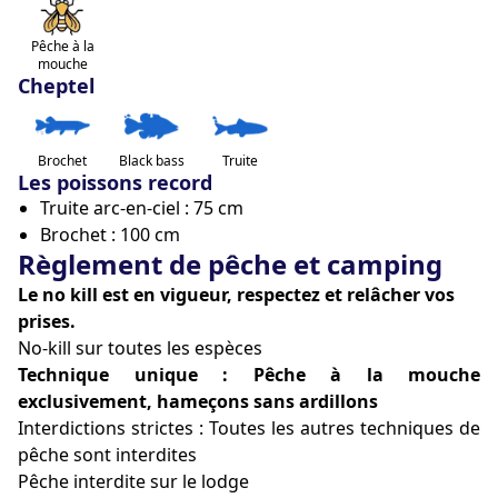
Nuitées minimum : 1
Arrivée : 16:00 / Départ : 11:00
Pêche à la
Possibilité de profiter du lac avant 16h et après 11h 
mouche
Cheptel
sur demande en fonction des réservations
Côté pêche
Brochet
Black bass
Truite
Lac de 3,5 hectares aux eaux cristallines, alimenté par 
Les poissons record
des résurgences souterraines. Espèces: truites arc-en-
Truite arc-en-ciel : 75 cm
ciel et fario, saumons de fontaine, brochets, black-
Brochet : 100 cm
bass. Pression de pêche volontairement réduite pour 
Règlement de pêche et camping
préserver la qualité de pêche. Pêche exclusivement à la 
Le no kill est en vigueur, respectez et relâcher vos
mouche. Spécificité hivernale : Le brochet se recherche 
prises.
également à la mouche uniquement entre octobre et 
No-kill sur toutes les espèces
avril et seulement une fois par mois. 
Technique unique : Pêche à la mouche
exclusivement, hameçons sans ardillons
Votre hôte
Interdictions strictes : Toutes les autres techniques de
Nathalie a conçu ce projet comme un manifeste du 
pêche sont interdites
tourisme durable. Passionnée par la préservation des 
Pêche interdite sur le lodge
milieux aquatiques, elle a mis en œuvre des solutions 