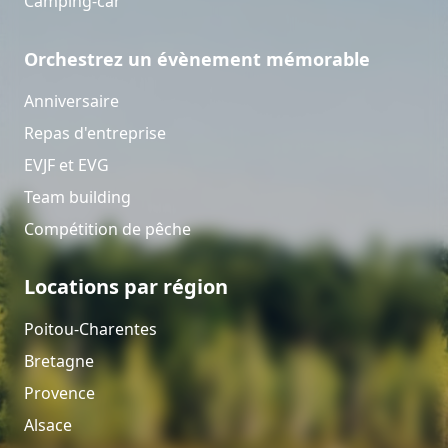
Camping-car
Orchestrez un évènement mémorable
Anniversaire
Repas d'entreprise
EVJF et EVG
Team building
Compétition de pêche
Locations par région
Poitou-Charentes
Bretagne
Provence
Alsace