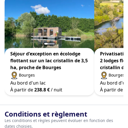
Séjour d'exception en écolodge
Privatisati
flottant sur un lac cristallin de 3,5
2 lodges flo
ha, proche de Bourges
cristallin de
Bourges
Bourges
Au bord d'un lac
Au bord d'un
À partir de
238.8 €
/ nuit
À partir de
4
Conditions et règlement
Les conditions et règles peuvent évoluer en fonction des
dates choisies.